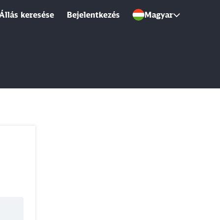
Állás keresése
Bejelentkezés
Magyar