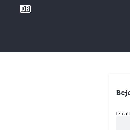
DB Group
Bej
E-mail