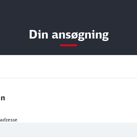
Din ansøgning
in
ladresse