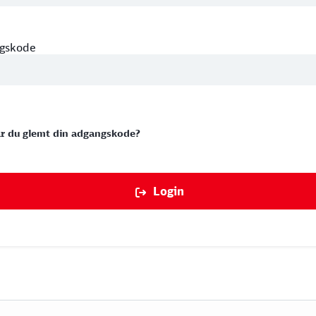
gskode
r du glemt din adgangskode?
Login