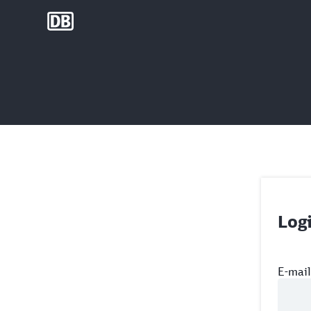
DB Group
Log
E-mai