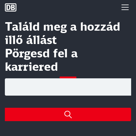
DB Group
Találd meg a hozzád
illő állást
Pörgesd fel a
karriered
Nyitott pozíciók keresése