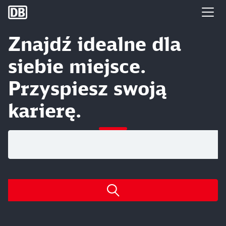
DB Group
Znajdź idealne dla
siebie miejsce.
Przyspiesz swoją
karierę.
Szukaj otwartych stanowisk