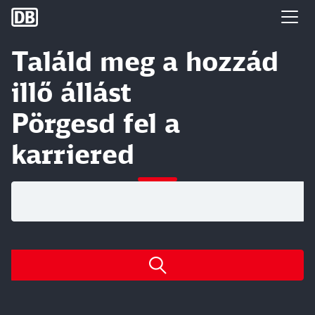
DB Group
Találd meg a hozzád
illő állást
Pörgesd fel a
karriered
Nyitott pozíciók keresése