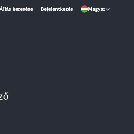
Állás keresése
Bejelentkezés
Magyar
ző