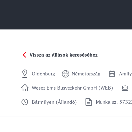
Vissza az állások kereséséhez
Oldenburg
Németország
Amily
Weser-Ems Busverkehr GmbH (WEB)
Bármilyen (Állandó)
Munka sz. 5732