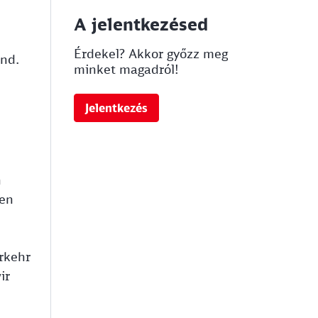
A jelentkezésed
Érdekel? Akkor győzz meg
and.
minket magadról!
Jelentkezés
h
gen
rkehr
ir