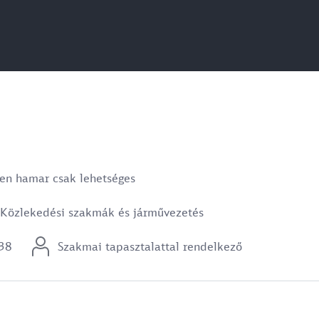
en hamar csak lehetséges
Közlekedési szakmák és járművezetés
38
Szakmai tapasztalattal rendelkező