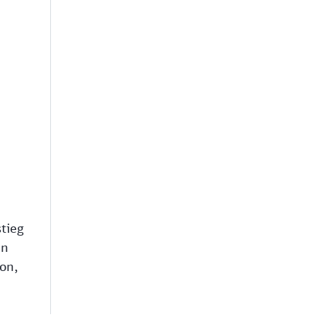
tieg
en
on,