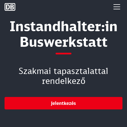
DB Group
Instandhalter:in
Buswerkstatt
Szakmai tapasztalattal
rendelkező
Jelentkezés