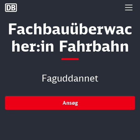
DB Group
Fachbauüberwac
her:in Fahrbahn
Faguddannet
Ansøg