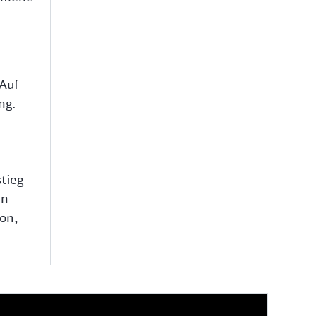
Auf
ng.
tieg
en
on,