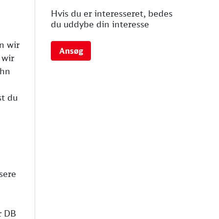
Hvis du er interesseret, bedes
du uddybe din interesse
n wir
Ansøg
 wir
ahn
st du
sere
r DB