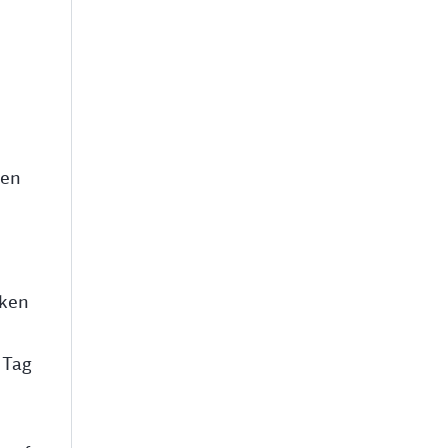
nen
cken
 Tag