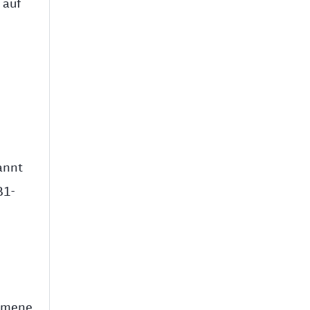
 auf
annt
B1-
ommene