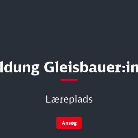
ldung Gleisbauer:i
Læreplads
Ansøg