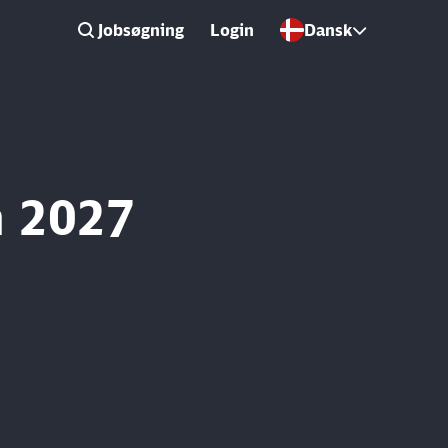
Jobsøgning
Login
Dansk
n 2027