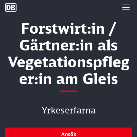
DB Group
Forstwirt:in /
Gärtner:in als
Vegetationspfleg
er:in am Gleis
Yrkeserfarna
Ansök