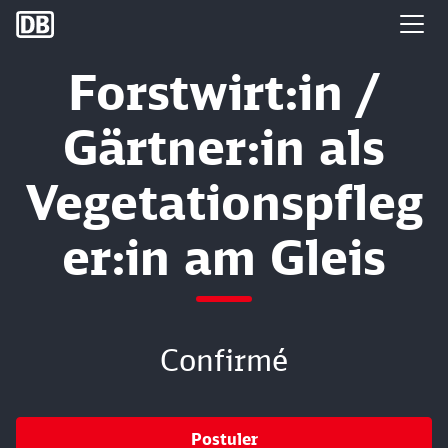
DB Group
Forstwirt:in /
Gärtner:in als
Vegetationspfleg
er:in am Gleis
Confirmé
Postuler