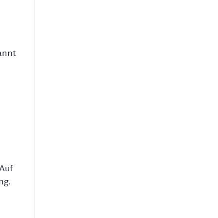
annt
Auf
ng.