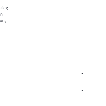
tieg
en
on,