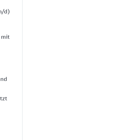
m/d)
 mit
und
tzt