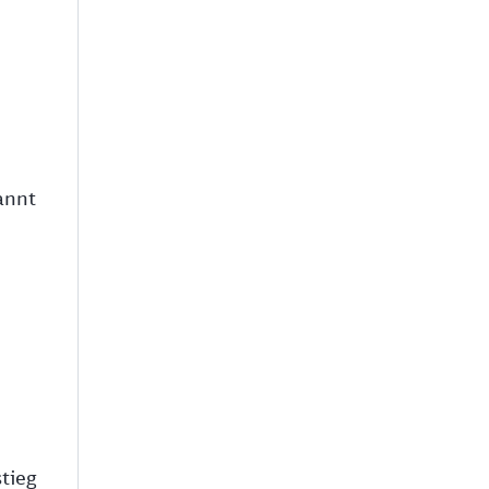
annt
tieg