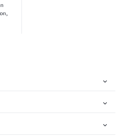
en
on,