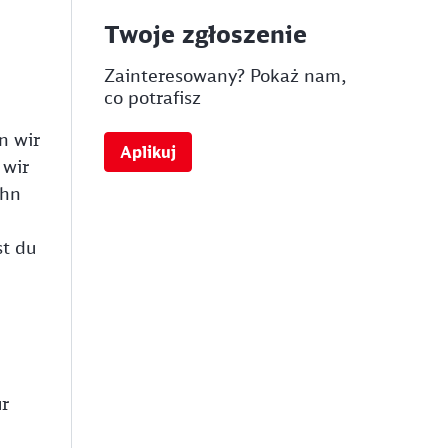
Twoje zgłoszenie
Zainteresowany? Pokaż nam,
co potrafisz
n wir
Aplikuj
 wir
ahn
st du
ür