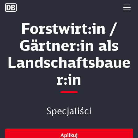
DB Group
Forstwirt:in /
Gärtner:in als
Landschaftsbaue
r:in
Specjaliści
Aplikuj