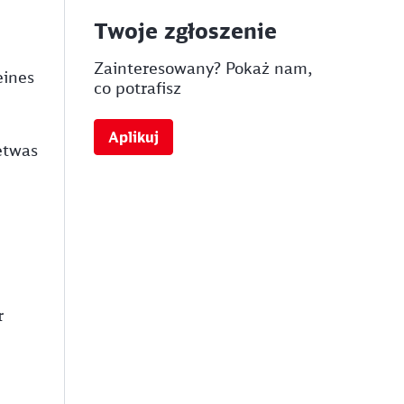
Twoje zgłoszenie
Zainteresowany? Pokaż nam,
eines
co potrafisz
Aplikuj
etwas
r