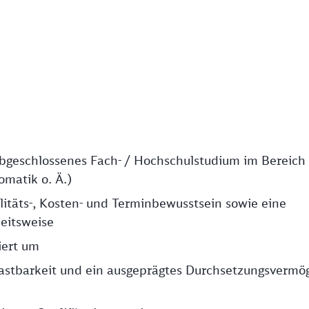
h abgeschlossenes Fach- / Hochschulstudium im Bereich
matik o. Ä.)
itäts-, Kosten- und Terminbewusstsein sowie eine
beitsweise
iert um
lastbarkeit und ein ausgeprägtes Durchsetzungsvermö