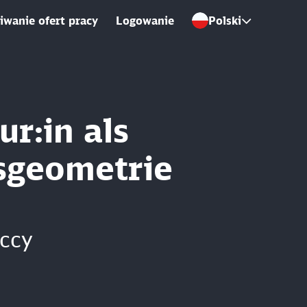
wanie ofert pracy
Logowanie
Polski
r:in als
isgeometrie
ccy