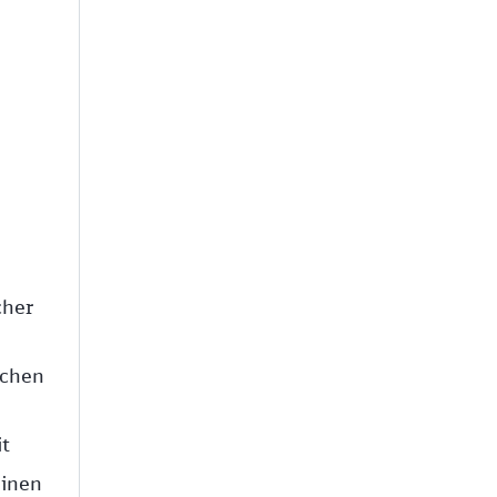
cher
schen
t
einen