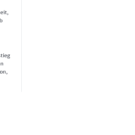
eit,
ab
tieg
en
on,