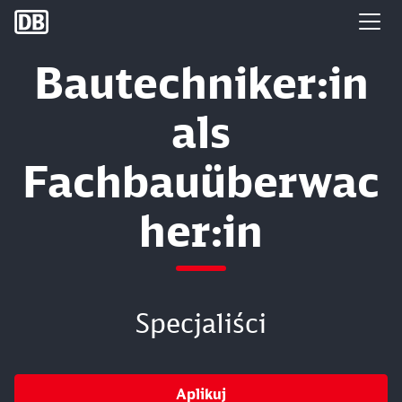
DB Group
Bautechniker:in
als
Fachbauüberwac
her:in
Specjaliści
Aplikuj