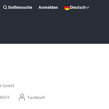
Stellensuche
Anmelden
Deutsch
it GmbH
60455
Fachkraft