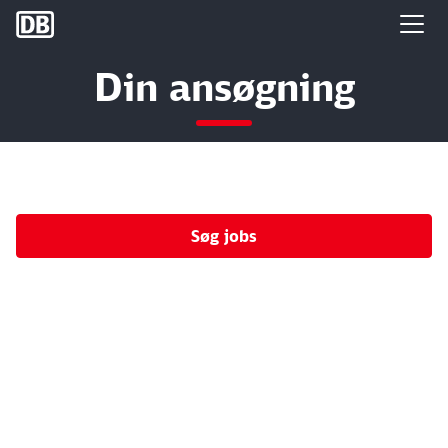
DB Group
Din ansøgning
Søg jobs