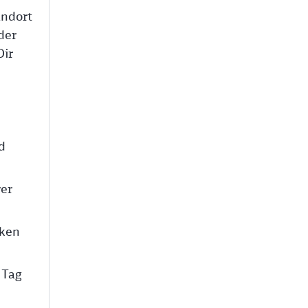
andort
der
Dir
d
rer
cken
 Tag