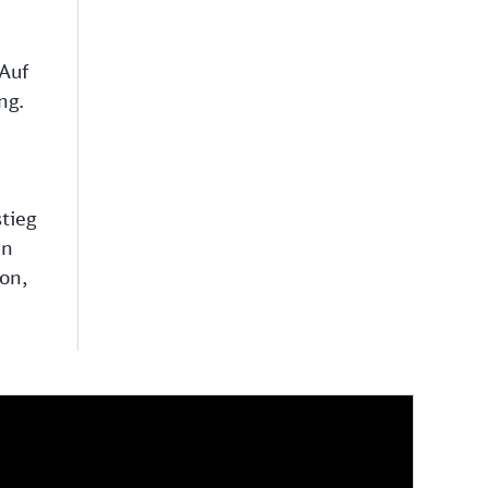
Auf
ng.
tieg
en
on,