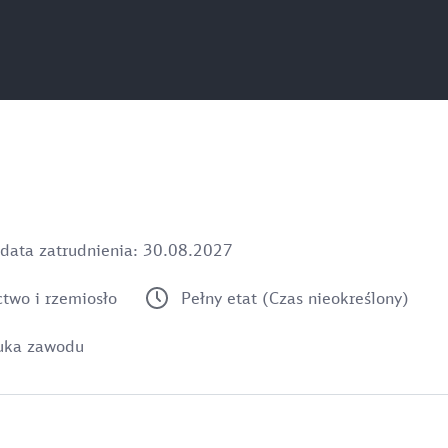
data zatrudnienia: 30.08.2027
two i rzemiosło
Pełny etat (Czas nieokreślony)
uka zawodu