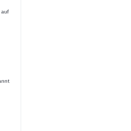
 auf
annt