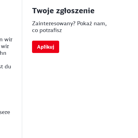
Twoje zgłoszenie
Zainteresowany? Pokaż nam,
co potrafisz
n wir
 wir
Aplikuj
ahn
st du
sere