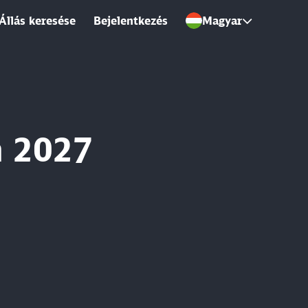
Állás keresése
Bejelentkezés
Magyar
n 2027