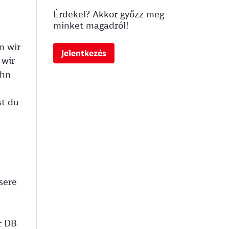
Érdekel? Akkor győzz meg
minket magadról!
n wir
Jelentkezés
 wir
ahn
st du
sere
r DB