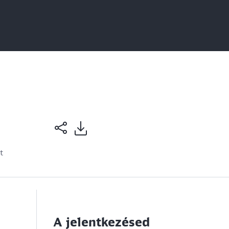
t
A jelentkezésed