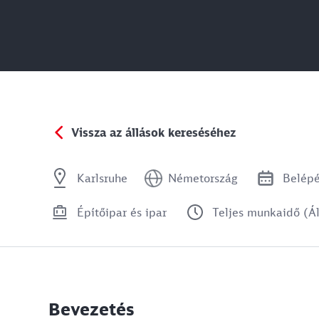
Vissza az állások kereséséhez
Karlsruhe
Németország
Belép
Építőipar és ipar
Teljes munkaidő (Á
Bevezetés