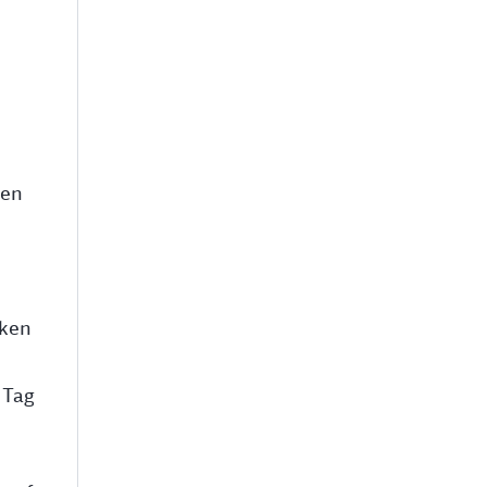
nen
cken
 Tag