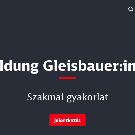
ldung Gleisbauer:i
Szakmai gyakorlat
Jelentkezés