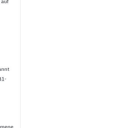
 auf
annt
B1-
ommene