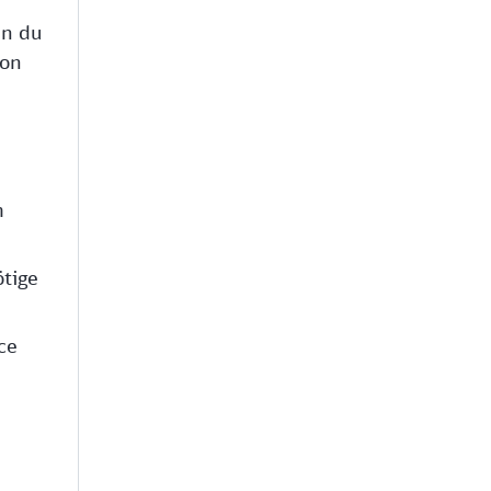
en du
von
m
ötige
ce