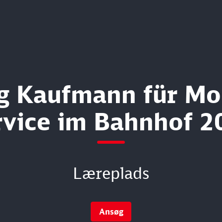
g Kaufmann für Mob
rvice im Bahnhof 2
Læreplads
Ansøg