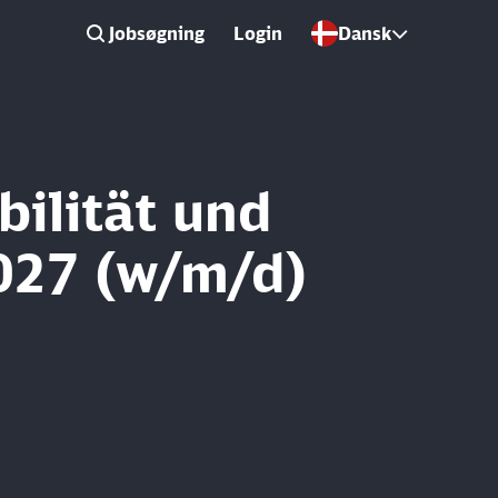
Jobsøgning
Login
Dansk
ilität und
027 (w/m/d)