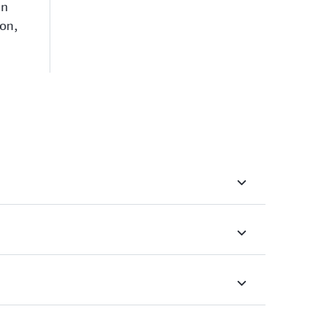
en
on,