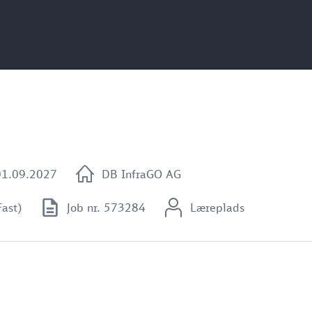
01.09.2027
DB InfraGO AG
Fast)
Job nr. 573284
Læreplads