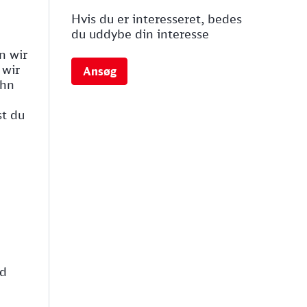
Hvis du er interesseret, bedes
du uddybe din interesse
n wir
 wir
Ansøg
ahn
st du
nd