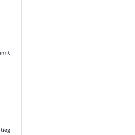
annt
tieg