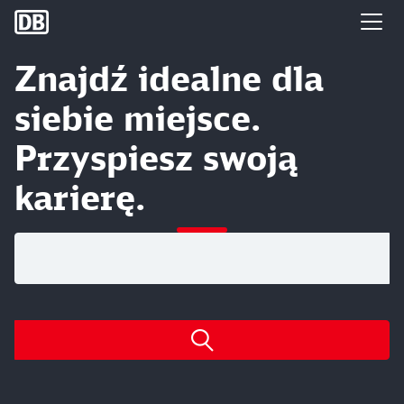
DB Group
Znajdź idealne dla
siebie miejsce.
Przyspiesz swoją
karierę.
Szukaj otwartych stanowisk