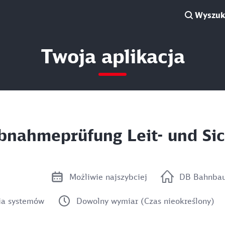
Wyszuki
Twoja aplikacja
)Abnahmeprüfung Leit- und S
Możliwie najszybciej
DB Bahnba
ria systemów
Dowolny wymiar (Czas nieokreślony)