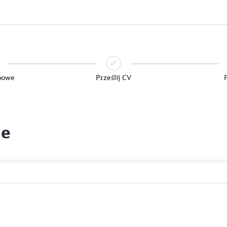
bowe
Prześlij CV
ne