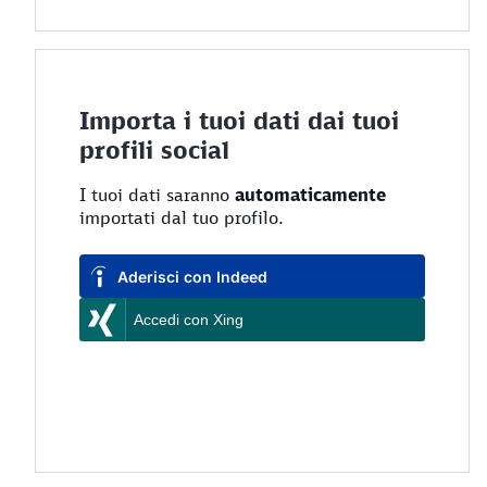
Importa i tuoi dati dai tuoi
profili social
I tuoi dati saranno
automaticamente
importati dal tuo profilo.
Carica CV da LinkedIn
Candidati con Indeed
Aderisci con Indeed
Carica CV da Xing
Accedi con Xing