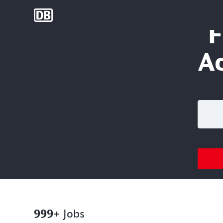
DB Group
F
Ac
Search
999+
Jobs