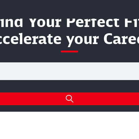
ind Your Perfect Fi
celerate your Care
 for open positions