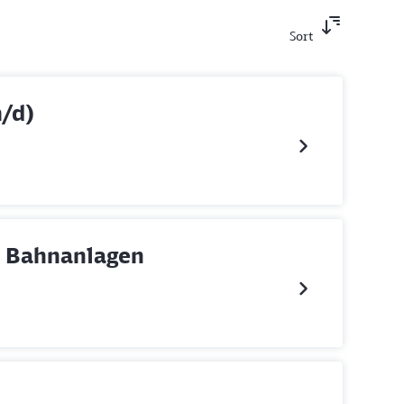
Sort
/d)
nd Bahnanlagen