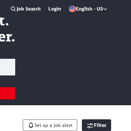
Job Search
Login
English - US
t.
er.
Set up a job alert
Filter