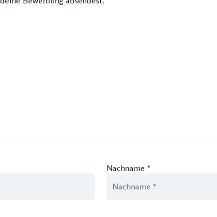
u deine Bewerbung absendest.
Nachname
*