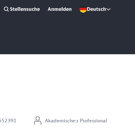
Stellensuche
Anmelden
Deutsch
 552391
Akademische:r Professional