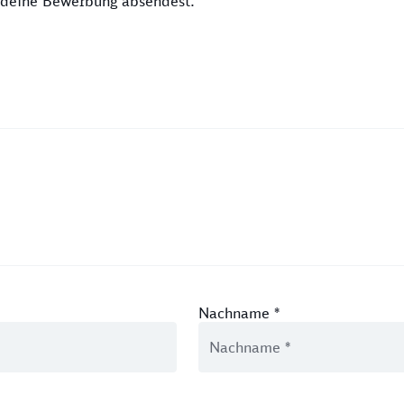
u deine Bewerbung absendest.
Nachname
*