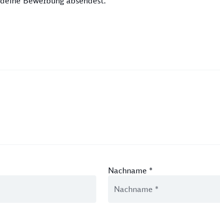
u deine Bewerbung absendest.
Nachname
*