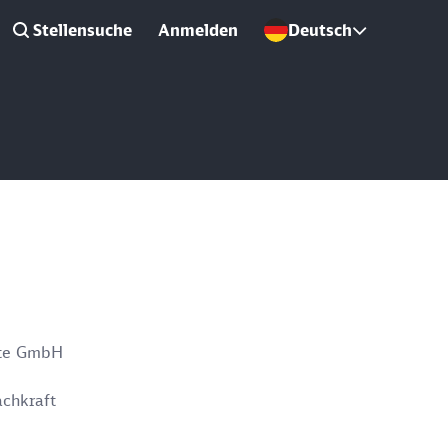
Stellensuche
Anmelden
Deutsch
ste GmbH
achkraft