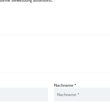
u deine Bewerbung absendest.
Nachname
*