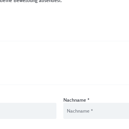
u deine Bewerbung absendest.
Nachname
*