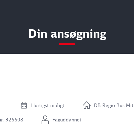
Din ansøgning
Hurtigst muligt
DB Regio Bus Mi
nr. 326608
Faguddannet