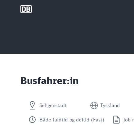
DB Group
Busfahrer:in
Seligenstadt
Tyskland
Både fuldtid og deltid (Fast)
Job 