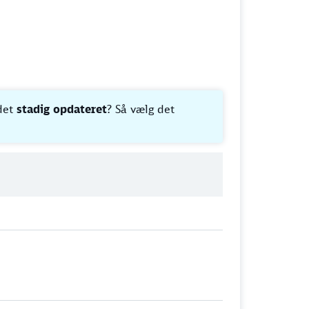
 det
stadig opdateret
? Så vælg det